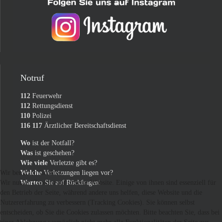
Notruf
112
Feuerwehr
112
Rettungsdienst
110
Polizei
116 117
Ärztlicher Bereitschaftsdienst
Wo
ist der Notfall?
Was
ist geschehen?
Wie viele
Verletzte gibt es?
Welche
Verletzungen liegen vor?
Wir benutzen Cookies
Warten
Sie auf Rückfragen!
Wir nutzen Cookies auf unserer Website. Einige von ihnen sind essenziell für
den Betrieb der Seite, während andere uns helfen, diese Website und die
Nutzererfahrung zu verbessern (Tracking Cookies). Sie können selbst
entscheiden, ob Sie die Cookies zulassen möchten. Bitte beachten Sie, dass bei