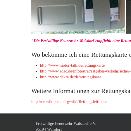
"Die Freiwillige Feuerwehr Walsdorf empfiehlt eine Rettun
Wo bekomme ich eine Rettungskarte un
http://www.motor-talk.de/rettungskarte
http://www.adac.de/infotestrat/ratgeber-verkehr/sicher
http://www.dekra.de/de/rettungskarte
Weitere Informationen zur Rettungskar
http://de.wikipedia.org/wiki/Rettungsleitfaden
Freiwillige Feuerwehr Walsdorf e.V.
96194 Walsdorf