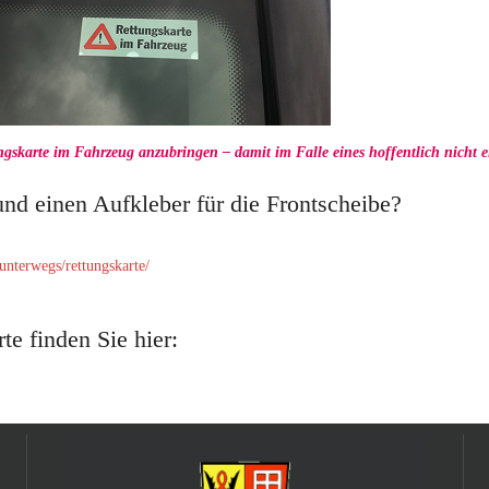
gskarte im Fahrzeug anzubringen – damit im Falle eines hoffentlich nicht ei
d einen Aufkleber für die Frontscheibe?
-unterwegs/rettungskarte/
te finden Sie hier: