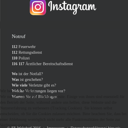
Notruf
112
Feuerwehr
112
Rettungsdienst
110
Polizei
116 117
Ärztlicher Bereitschaftsdienst
Wo
ist der Notfall?
Was
ist geschehen?
Wie viele
Verletzte gibt es?
Welche
Verletzungen liegen vor?
Wir benutzen Cookies
Warten
Sie auf Rückfragen!
Wir nutzen Cookies auf unserer Website. Einige von ihnen sind essenziell für
den Betrieb der Seite, während andere uns helfen, diese Website und die
Nutzererfahrung zu verbessern (Tracking Cookies). Sie können selbst
entscheiden, ob Sie die Cookies zulassen möchten. Bitte beachten Sie, dass bei
einer Ablehnung womöglich nicht mehr alle Funktionalitäten der Seite zur
Verfügung stehen.