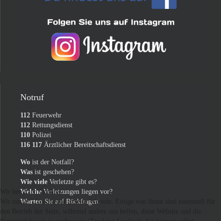
Notruf
112
Feuerwehr
112
Rettungsdienst
110
Polizei
116 117
Ärztlicher Bereitschaftsdienst
Wo
ist der Notfall?
Was
ist geschehen?
Wie viele
Verletzte gibt es?
Welche
Verletzungen liegen vor?
Wir benutzen Cookies
Warten
Sie auf Rückfragen!
Wir nutzen Cookies auf unserer Website. Einige von ihnen sind essenziell für
den Betrieb der Seite, während andere uns helfen, diese Website und die