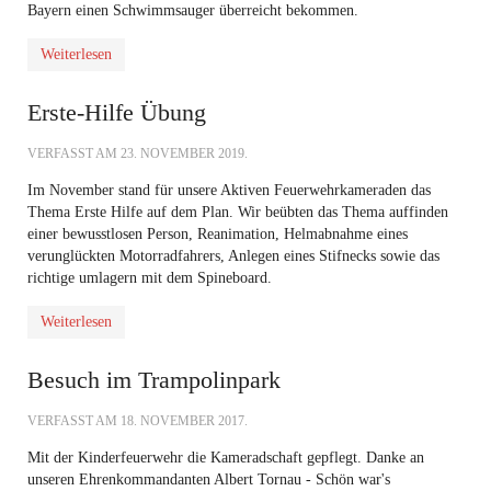
Bayern einen Schwimmsauger überreicht bekommen.
Weiterlesen
Erste-Hilfe Übung
VERFASST AM
23. NOVEMBER 2019
.
Im November stand für unsere Aktiven Feuerwehrkameraden das
Thema Erste Hilfe auf dem Plan. Wir beübten das Thema auffinden
einer bewusstlosen Person, Reanimation, Helmabnahme eines
verunglückten Motorradfahrers, Anlegen eines Stifnecks sowie das
richtige umlagern mit dem Spineboard.
Weiterlesen
Besuch im Trampolinpark
VERFASST AM
18. NOVEMBER 2017
.
Mit der Kinderfeuerwehr die Kameradschaft gepflegt. Danke an
unseren Ehrenkommandanten Albert Tornau - Schön war's