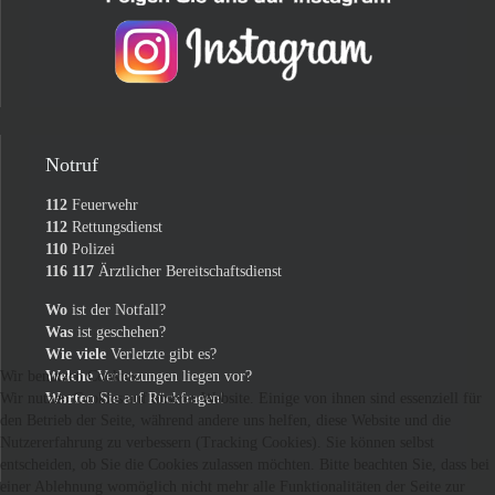
Notruf
112
Feuerwehr
112
Rettungsdienst
110
Polizei
116 117
Ärztlicher Bereitschaftsdienst
Wo
ist der Notfall?
Was
ist geschehen?
Wie viele
Verletzte gibt es?
Welche
Verletzungen liegen vor?
Wir benutzen Cookies
Warten
Sie auf Rückfragen!
Wir nutzen Cookies auf unserer Website. Einige von ihnen sind essenziell für
den Betrieb der Seite, während andere uns helfen, diese Website und die
Nutzererfahrung zu verbessern (Tracking Cookies). Sie können selbst
entscheiden, ob Sie die Cookies zulassen möchten. Bitte beachten Sie, dass bei
einer Ablehnung womöglich nicht mehr alle Funktionalitäten der Seite zur