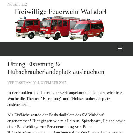
Notruf: 112
Freiwillige Feuerwehr Walsdorf
Übung Eisrettung &
Hubschrauberlandeplatz ausleuchten
VERFASST AM
09. NOVEMBER 2017
.
In der dunklen und kalten Jahreszeit angekommen beübten wir diese
Woche die Themen "Eisrettung" und "Hubschrauberladeplatz
ausleuchten".
Als Eisfläche wurde der Basketballplatz des SV Walsdorf
angenommen! Hier gingen wir mit Leitern, Spineboard, Leinen sowie
einer Bandschlinge zur Personenrettung vor. Beim
Hubschrauberlandeplatz ausleuchten galt es den Landeplatz entgegen