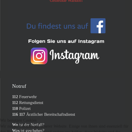
Gemeinde Walsdorf
Notruf
112
Feuerwehr
112
Rettungsdienst
110
Polizei
116 117
Ärztlicher Bereitschaftsdienst
Wir benutzen Cookies
Wo
ist der Notfall?
Wir nutzen Cookies auf unserer Website. Einige von ihnen sind essenziell für
Was
ist geschehen?