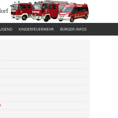
dorf
JUGEND
KINDERFEUERWEHR
BÜRGER-INFOS
4
4