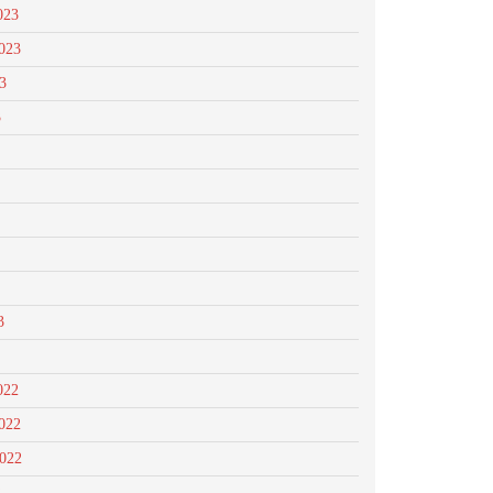
023
023
3
3
3
022
022
2022
2