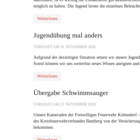
möglich zu halten. Die Jugend lernte die einzelnen Beleuc
Weiterlesen
Jugendübung mal anders
VERFASST AM
10. NOVEMBER 2020
.
Aufgrund der derzeitigen Situation setzen wir unsere Jugend
Somit können wir uns weiterhin neues Wissen aneignen und b
Weiterlesen
Übergabe Schwimmsauger
VERFASST AM
23. NOVEMBER 2019
.
Unsere Kameraden der Freiwilligen Feuerwehr Kolmsdorf - 
des Kreisfeuerwehrverbandes Bamberg von der Versicheru
bekommen.
Weiterlesen