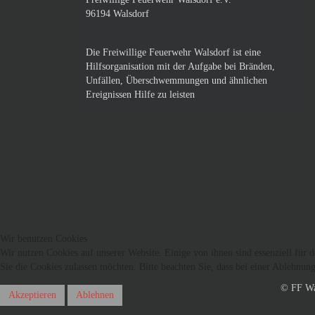
96194 Walsdorf
Die Freiwillige Feuerwehr Walsdorf ist eine
Hilfsorganisation mit der Aufgabe bei Bränden,
Unfällen, Überschwemmungen und ähnlichen
Ereignissen Hilfe zu leisten
Wir benutzen Cookies
Wir nutzen Cookies auf unserer Website. Einige von ihnen sind essenziell für 
Sie die Cookies zulassen möchten. Bitte beachten Sie, dass bei einer Ablehnun
© FF Wa
Akzeptieren
Ablehnen