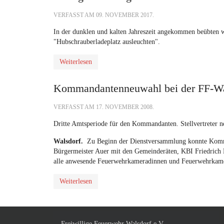
VERFASST AM
09. NOVEMBER 2017
.
In der dunklen und kalten Jahreszeit angekommen beübten 
"Hubschrauberladeplatz ausleuchten".
Weiterlesen
Kommandantenneuwahl bei der FF-Wa
VERFASST AM
17. NOVEMBER 2008
.
Dritte Amtsperiode für den Kommandanten. Stellvertreter n
Walsdorf.
Zu Beginn der Dienstversammlung konnte Komma
Bürgermeister Auer mit den Gemeinderäten, KBI Friedrich
alle anwesende Feuerwehrkameradinnen und Feuerwehrkam
Weiterlesen
Freiwillige Feuerwehr Walsdorf e.V.