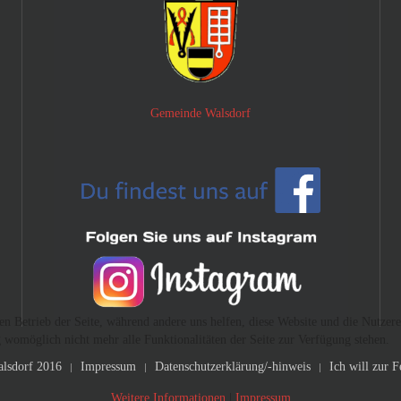
Gemeinde Walsdorf
den Betrieb der Seite, während andere uns helfen, diese Website und die Nutzer
g womöglich nicht mehr alle Funktionalitäten der Seite zur Verfügung stehen.
lsdorf 2016
Impressum
Datenschutzerklärung/-hinweis
Ich will zur 
Weitere Informationen
|
Impressum