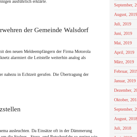
igen ausführlich erklärte.
September, 
August, 201
Juli, 2019
erwehren der Gemeinde Walsdorf
Juni, 2019
Mai, 2019
mit den neuen Meldeempfängern der Firma Motorola
April, 2019
netz alarmiert die Leitstelle weiterhin analog als
März, 2019
Februar, 201
r nahezu in Echtzeit gerufen. Die Übertragung der
Januar, 2019
Dezember, 2
Oktober, 201
zstellen
September, 
August, 201
Juli, 2018
hema ausleuchten. Da Einsätze oft in der Dämmerung
en um die Stolper-, Sturz- und Rutschgefahr so gering wie