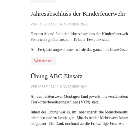
Jahresabschluss der Kinderfeuerwehr
VERFASST AM
26. NOVEMBER 2022
.
Gestern Abend fand der Jahresabschluss der Kinderfeuerwe
Feuerwehrgerätehaus zum Erlauer Festplatz statt.
Am Festplatz angekommen wurde das ganze mit Bratwürst
Weiterlesen
Übung ABC Einsatz
VERFASST AM
23. NOVEMBER 2022
.
An den letzten zwei Montagen fand jeweils mit verschiede
Tierkörperbeseitigungsanlage (VTN) statt.
Inhalt der Übung war es, im Innenangriff die Menschenrettu
erkennen und zu beseitigen. Mittels beider Mehrzweckfahrze
aufgebaut. Ein Dank nochmal an die Freiwillige Feuerweh