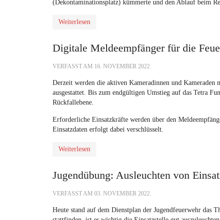
(Dekontaminationsplatz) kümmerte und den Ablauf beim Rein
Weiterlesen
Digitale Meldeempfänger für die Feu
VERFASST AM
16. NOVEMBER 2022
.
Derzeit werden die aktiven Kameradinnen und Kameraden 
ausgestattet. Bis zum endgültigen Umstieg auf das Tetra Funk
Rückfallebene.
Erforderliche Einsatzkräfte werden über den Meldeempfänge
Einsatzdaten erfolgt dabei verschlüsselt.
Weiterlesen
Jugendübung: Ausleuchten von Einsat
VERFASST AM
03. NOVEMBER 2022
.
Heute stand auf dem Dienstplan der Jugendfeuerwehr das T
stattfinden, ist es wichtig die Einsatzstelle gut auszuleucht