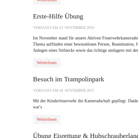
Erste-Hilfe Übung
VERFASST AM
23. NOVEMBER 2019
.
Im November stand für unsere Aktiven Feuerwehrkameraden
Thema auffinden einer bewusstlosen Person, Reanimation, 
Anlegen eines Stifnecks sowie das richtige umlagern mit d
Weiterlesen
Besuch im Trampolinpark
VERFASST AM
18. NOVEMBER 2017
.
Mit der Kinderfeuerwehr die Kameradschaft gepflegt. Dan
war's
Weiterlesen
Übung Eisrettung & Hubschrauberland