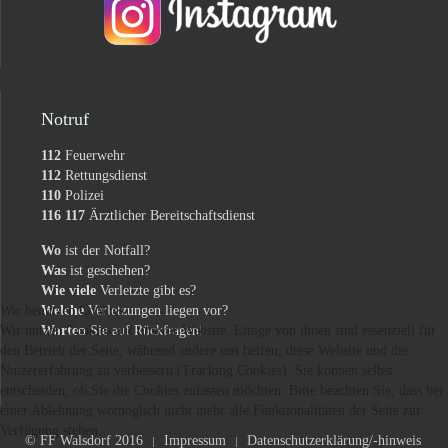
Notruf
112
Feuerwehr
112
Rettungsdienst
110
Polizei
116 117
Ärztlicher Bereitschaftsdienst
Wo
ist der Notfall?
Was
ist geschehen?
Wie viele
Verletzte gibt es?
Welche
Verletzungen liegen vor?
Wir benutzen Cookies
Warten
Sie auf Rückfragen!
Wir nutzen Cookies auf unserer Website. Einige von ihnen sind essenziell für
den Betrieb der Seite, während andere uns helfen, diese Website und die
Nutzererfahrung zu verbessern (Tracking Cookies). Sie können selbst
entscheiden, ob Sie die Cookies zulassen möchten. Bitte beachten Sie, dass bei
einer Ablehnung womöglich nicht mehr alle Funktionalitäten der Seite zur
Verfügung stehen.
© FF Walsdorf 2016
Impressum
Datenschutzerklärung/-hinweis