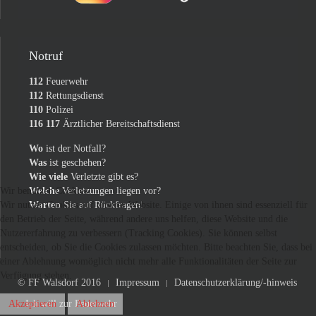
Notruf
112
Feuerwehr
112
Rettungsdienst
110
Polizei
116 117
Ärztlicher Bereitschaftsdienst
Wo
ist der Notfall?
Was
ist geschehen?
Wie viele
Verletzte gibt es?
Welche
Verletzungen liegen vor?
Wir benutzen Cookies
Warten
Sie auf Rückfragen!
Wir nutzen Cookies auf unserer Website. Einige von ihnen sind essenziell für
den Betrieb der Seite, während andere uns helfen, diese Website und die
Nutzererfahrung zu verbessern (Tracking Cookies). Sie können selbst
entscheiden, ob Sie die Cookies zulassen möchten. Bitte beachten Sie, dass bei
einer Ablehnung womöglich nicht mehr alle Funktionalitäten der Seite zur
Verfügung stehen.
© FF Walsdorf 2016
Impressum
Datenschutzerklärung/-hinweis
Ich will zur Feuerwehr
Akzeptieren
Ablehnen