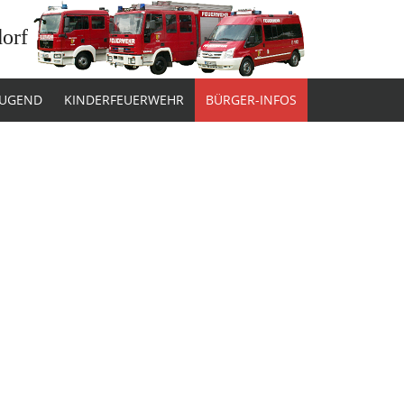
dorf
JUGEND
KINDERFEUERWEHR
BÜRGER-INFOS