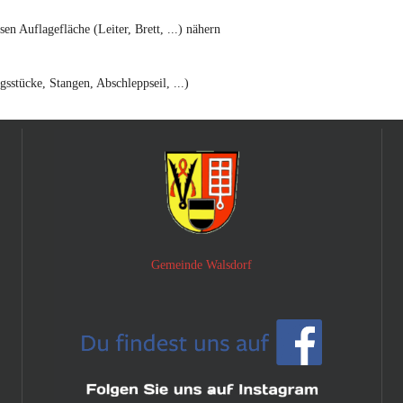
en Auflagefläche (Leiter, Brett, ...) nähern
sstücke, Stangen, Abschleppseil, ...)
Gemeinde Walsdorf