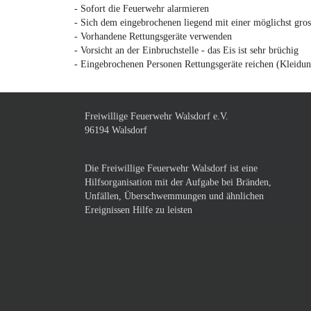
- Sofort die Feuerwehr alarmieren
- Sich dem eingebrochenen liegend mit einer möglichst gross
- Vorhandene Rettungsgeräte verwenden
- Vorsicht an der Einbruchstelle - das Eis ist sehr brüchig
- Eingebrochenen Personen Rettungsgeräte reichen (Kleidung
Freiwillige Feuerwehr Walsdorf e.V.
96194 Walsdorf
Die Freiwillige Feuerwehr Walsdorf ist eine
Hilfsorganisation mit der Aufgabe bei Bränden,
Unfällen, Überschwemmungen und ähnlichen
Ereignissen Hilfe zu leisten