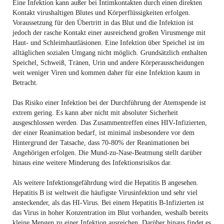
Eine Infektion kann außer bei Intimkontakten durch einen direkten
Kontakt virushaltigen Blutes und Körperflüssigkeiten erfolgen.
Voraussetzung für den Übertritt in das Blut und die Infektion ist
jedoch der rasche Kontakt einer ausreichend großen Virusmenge mit
Haut- und Schleimhautläsionen. Eine Infektion über Speichel ist im
alltäglichen sozialen Umgang nicht möglich. Grundsätzlich enthalten
Speichel, Schweiß, Tränen, Urin und andere Körperausscheidungen
weit weniger Viren und kommen daher für eine Infektion kaum in
Betracht.
Das Risiko einer Infektion bei der Durchführung der Atemspende ist
extrem gering. Es kann aber nicht mit absoluter Sicherheit
ausgeschlossen werden. Das Zusammentreffen eines HIV-Infizierten,
der einer Reanimation bedarf, ist minimal insbesondere vor dem
Hintergrund der Tatsache, dass 70-80% der Reanimationen bei
Angehörigen erfolgen. Die Mund-zu-Nase-Beatmung stellt darüber
hinaus eine weitere Minderung des Infektionsrisikos dar.
Als weitere Infektionsgefährdung wird die Hepatitis B angesehen.
Hepatitis B ist weltweit die häufigste Virusinfektion und sehr viel
ansteckender, als das HI-Virus. Bei einem Hepatitis B-Infizierten ist
das Virus in hoher Konzentration im Blut vorhanden, weshalb bereits
kleine Mengen zu einer Infektion ausreichen. Darüber hinaus findet es