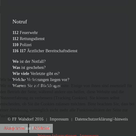
Notruf
112
Feuerwehr
112
Rettungsdienst
110
Polizei
116 117
Ärztlicher Bereitschaftsdienst
Wo
ist der Notfall?
Was
ist geschehen?
Wie viele
Verletzte gibt es?
Welche
Verletzungen liegen vor?
Wir benutzen Cookies
Warten
Sie auf Rückfragen!
Wir nutzen Cookies auf unserer Website. Einige von ihnen sind essenziell für
den Betrieb der Seite, während andere uns helfen, diese Website und die
Nutzererfahrung zu verbessern (Tracking Cookies). Sie können selbst
entscheiden, ob Sie die Cookies zulassen möchten. Bitte beachten Sie, dass bei
einer Ablehnung womöglich nicht mehr alle Funktionalitäten der Seite zur
Verfügung stehen.
© FF Walsdorf 2016
Impressum
Datenschutzerklärung/-hinweis
Ich will zur Feuerwehr
Akzeptieren
Ablehnen
Weitere Informationen
|
Impressum