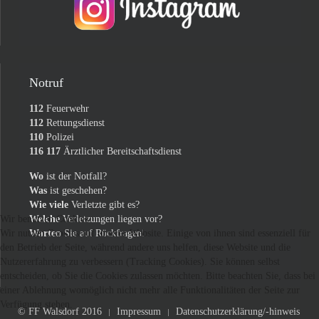
Notruf
112
Feuerwehr
112
Rettungsdienst
110
Polizei
116 117
Ärztlicher Bereitschaftsdienst
Wo
ist der Notfall?
Was
ist geschehen?
Wie viele
Verletzte gibt es?
Welche
Verletzungen liegen vor?
Wir benutzen Cookies
Warten
Sie auf Rückfragen!
Wir nutzen Cookies auf unserer Website. Einige von ihnen sind essenziell für
den Betrieb der Seite, während andere uns helfen, diese Website und die
Nutzererfahrung zu verbessern (Tracking Cookies). Sie können selbst
entscheiden, ob Sie die Cookies zulassen möchten. Bitte beachten Sie, dass bei
einer Ablehnung womöglich nicht mehr alle Funktionalitäten der Seite zur
Verfügung stehen.
© FF Walsdorf 2016
Impressum
Datenschutzerklärung/-hinweis