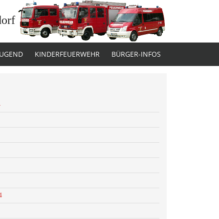
dorf
JUGEND
KINDERFEUERWEHR
BÜRGER-INFOS
4
4