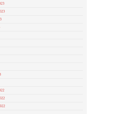
023
023
3
3
3
022
022
2022
2