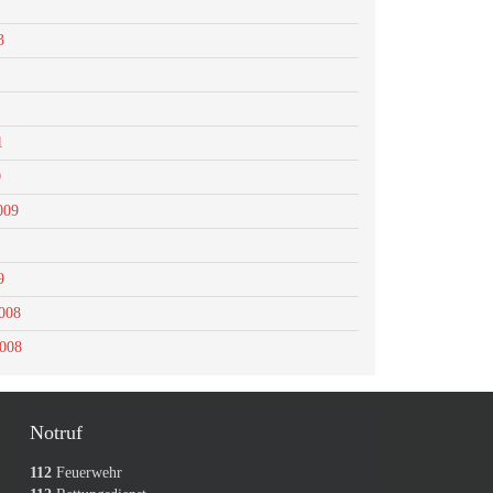
3
1
0
009
9
008
2008
Notruf
112
Feuerwehr