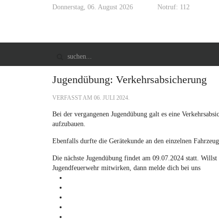
Donnerstag, 06. August 2026
Notruf: 112
Jugendübung: Verkehrsabsicherung
VERFASST AM
06. JULI 2024
.
Bei der vergangenen Jugendübung galt es eine Verkehrsabs
aufzubauen.
Ebenfalls durfte die Gerätekunde an den einzelnen Fahrzeug
Die
nächste Jugendübung findet am 09.07.2024 statt. Willst
Jugendfeuerwehr mitwirken, dann melde dich bei uns