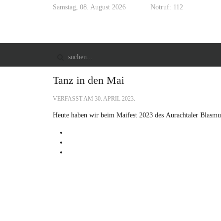
Samstag, 08. August 2026
Notruf: 112
Tanz in den Mai
VERFASST AM
30. APRIL 2023
.
Heute haben wir beim Maifest 2023 des
Aurachtaler Blasmu