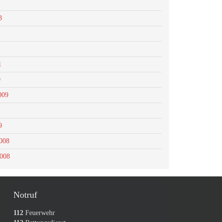
3
1
0
009
9
008
2008
Notruf
112
Feuerwehr