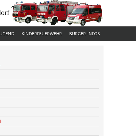
dorf
JUGEND
KINDERFEUERWEHR
BÜRGER-INFOS
4
4