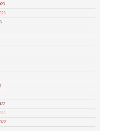
023
023
3
3
3
022
022
2022
2