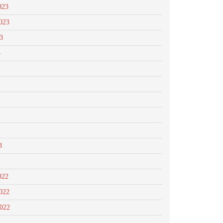
023
023
3
3
3
022
022
2022
2