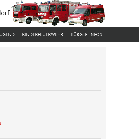
dorf
JUGEND
KINDERFEUERWEHR
BÜRGER-INFOS
4
4