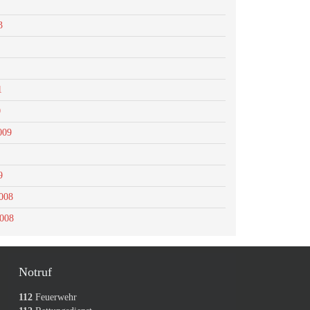
3
1
0
009
9
008
2008
Notruf
112
Feuerwehr