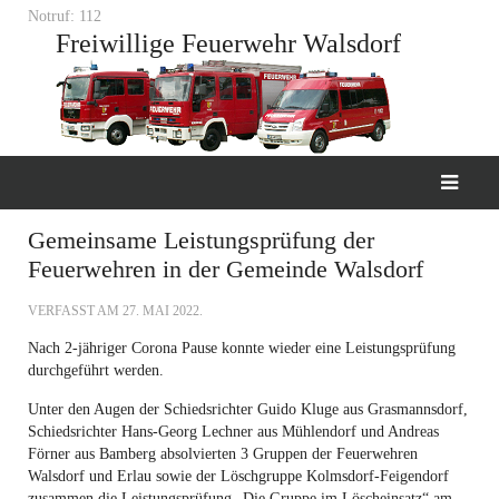
Notruf: 112
Freiwillige Feuerwehr Walsdorf
Gemeinsame Leistungsprüfung der
Feuerwehren in der Gemeinde Walsdorf
VERFASST AM
27. MAI 2022
.
Nach 2-jähriger Corona Pause konnte wieder eine Leistungsprüfung
durchgeführt werden.
Unter den Augen der Schiedsrichter Guido Kluge aus Grasmannsdorf,
Schiedsrichter Hans-Georg Lechner aus Mühlendorf und Andreas
Förner aus Bamberg absolvierten 3 Gruppen der Feuerwehren
Walsdorf und Erlau sowie der Löschgruppe Kolmsdorf-Feigendorf
zusammen die Leistungsprüfung „Die Gruppe im Löscheinsatz“ am