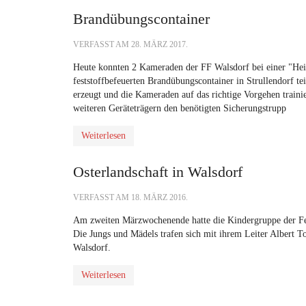
Brandübungscontainer
VERFASST AM
28. MÄRZ 2017
.
Heute konnten 2 Kameraden der FF Walsdorf bei einer "He
feststoffbefeuerten Brandübungscontainer in Strullendorf t
erzeugt und die Kameraden auf das richtige Vorgehen train
weiteren Geräteträgern den benötigten Sicherungstrupp
Weiterlesen
Osterlandschaft in Walsdorf
VERFASST AM
18. MÄRZ 2016
.
Am zweiten Märzwochenende hatte die Kindergruppe der Feu
Die Jungs und Mädels trafen sich mit ihrem Leiter Albert 
Walsdorf.
Weiterlesen