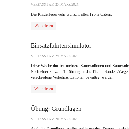
VERFASST AM
25. MÄRZ 2024
.
Die Kinderfeuerwehr wünscht allen Frohe Ostern.
Weiterlesen
Einsatzfahrtensimulator
VERFASST AM
29. MÄRZ 2023
.
Diese Woche durften mehrere Kameradinnen und Kameraden 
Nach einer kurzen Einführung in das Thema Sonder-/Wegerec
verschiedene Verkehrssituationen bewältigt werden.
Weiterlesen
Übung: Grundlagen
VERFASST AM
20. MÄRZ 2023
.
Auch die Grundlagen wollen geübt werden. Darum wurde bei