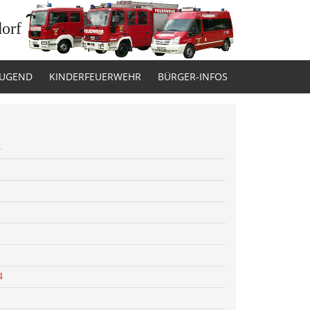
dorf
JUGEND
KINDERFEUERWEHR
BÜRGER-INFOS
4
4