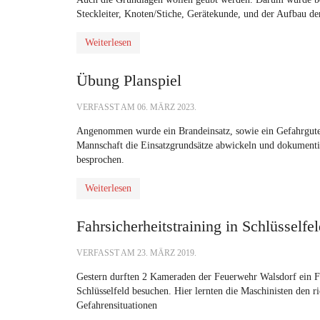
Steckleiter, Knoten/Stiche, Gerätekunde, und der Aufbau der
Weiterlesen
Übung Planspiel
VERFASST AM
06. MÄRZ 2023
.
Angenommen wurde ein Brandeinsatz, sowie ein Gefahrgutein
Mannschaft die Einsatzgrundsätze abwickeln und dokumenti
besprochen.
Weiterlesen
Fahrsicherheitstraining in Schlüsselfe
VERFASST AM
23. MÄRZ 2019
.
Gestern durften 2 Kameraden der Feuerwehr Walsdorf ein 
Schlüsselfeld besuchen. Hier lernten die Maschinisten den 
Gefahrensituationen