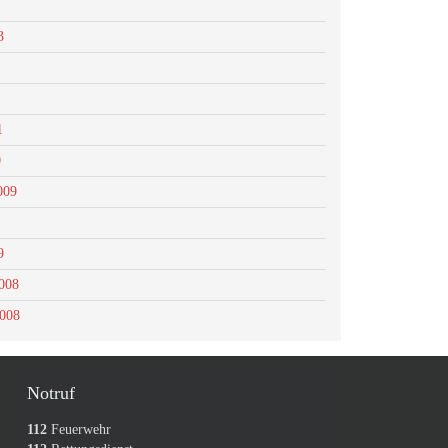
3
1
0
009
9
008
2008
Notruf
112
Feuerwehr