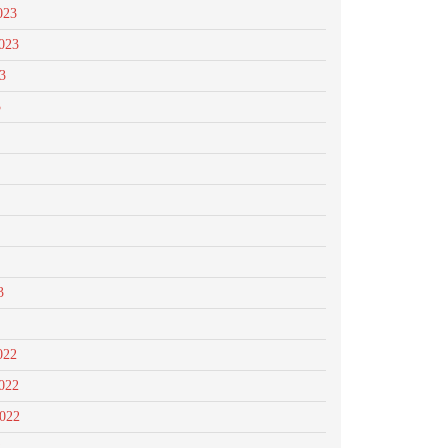
023
023
3
3
3
022
022
2022
2