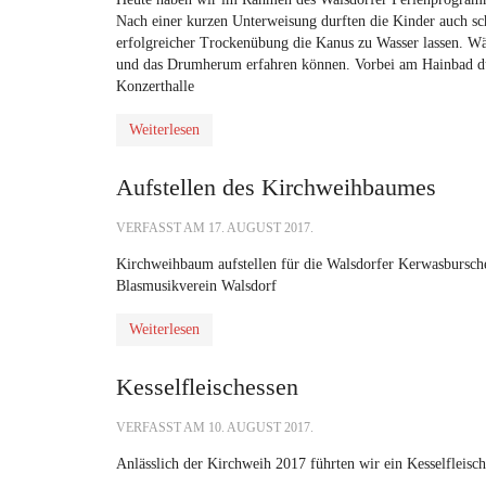
Nach einer kurzen Unterweisung durften die Kinder auch 
erfolgreicher Trockenübung die Kanus zu Wasser lassen. Wä
und das Drumherum erfahren können. Vorbei am Hainbad du
Konzerthalle
Weiterlesen
Aufstellen des Kirchweihbaumes
VERFASST AM
17. AUGUST 2017
.
Kirchweihbaum aufstellen für die Walsdorfer Kerwasbursc
Blasmusikverein Walsdorf
Weiterlesen
Kesselfleischessen
VERFASST AM
10. AUGUST 2017
.
Anlässlich der Kirchweih 2017 führten wir ein Kesselfleis