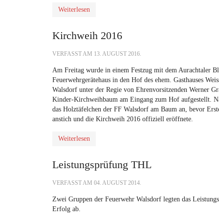
Weiterlesen
Kirchweih 2016
VERFASST AM
13. AUGUST 2016
.
Am Freitag wurde in einem Festzug mit dem Aurachtaler 
Feuerwehrgerätehaus in den Hof des ehem. Gasthauses Wei
Walsdorf unter der Regie von Ehrenvorsitzenden Werner Gra
Kinder-Kirchweihbaum am Eingang zum Hof aufgestellt. Nac
das Holztäfelchen der FF Walsdorf am Baum an, bevor Erste
anstich und die Kirchweih 2016 offiziell eröffnete.
Weiterlesen
Leistungsprüfung THL
VERFASST AM
04. AUGUST 2014
.
Zwei Gruppen der Feuerwehr Walsdorf legten das Leistungsa
Erfolg ab.