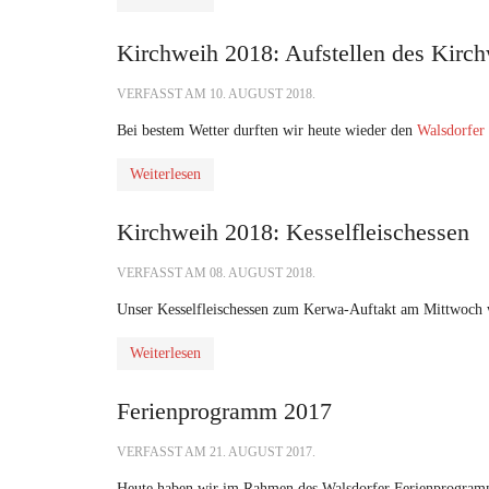
Kirchweih 2018: Aufstellen des Kir
VERFASST AM
10. AUGUST 2018
.
Bei bestem Wetter durften wir heute wieder den
Walsdorfer
Weiterlesen
Kirchweih 2018: Kesselfleischessen
VERFASST AM
08. AUGUST 2018
.
Unser Kesselfleischessen zum Kerwa-Auftakt am Mittwoch w
Weiterlesen
Ferienprogramm 2017
VERFASST AM
21. AUGUST 2017
.
Heute haben wir im Rahmen des Walsdorfer Ferienprogramm