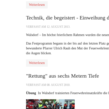
Weiterlesen
Technik, die begeistert - Einweihung
VERFASST AM
12. AUGUST 2013
.
Walsdorf – Im höchst feierlichem Rahmen wurden die neue
Das Festprogramm begann in der bis auf den letzten Platz gef
bewunderte Pfarrer Ulrich Rauh den Mut der Feuerwehrleute
die Augen blicken.
Weiterlesen
"Rettung" aus sechs Metern Tiefe
VERFASST AM
08. AUGUST 2010
.
Übung
In Walsdorf trainierten Feuerwehreinsatzkräfte die