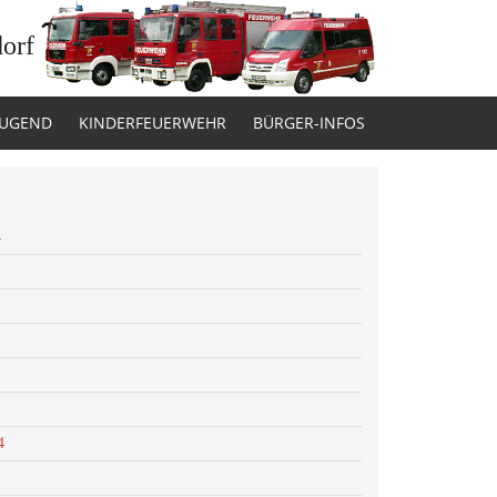
dorf
JUGEND
KINDERFEUERWEHR
BÜRGER-INFOS
4
4