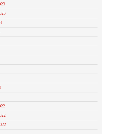
023
023
3
3
3
022
022
2022
2